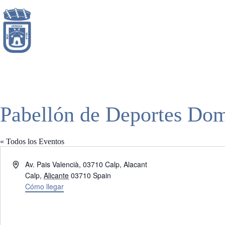
Saltar
al
contenido
Pabellón de Deportes Do
« Todos los Eventos
D
Av. Pais Valencià, 03710 Calp, Alacant
i
Calp
,
Alicante
03710
Spain
r
Cómo llegar
e
c
c