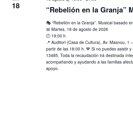
18
a
s
o
“Rebelión en la Granja” 
b
q
n
r
a
u
a
r
e
🎭 “Rebelión en la Granja”. Musical basado en
c
f
d
l
📅 Martes, 18 de agosto de 2026
e
a
a
c
🕖 19:00 h
y
v
h
v
📍 Auditori (Casa de Cultura), Av. Masnou, 1 –
e
a
i
partir de las 18:00 h. 💙 Si no puedes asistir
.
.
s
B
13485. Toda la recaudación irá destinada ínt
t
u
acompañando y ayudando a las familias afect
a
s
apoyo.
s
c
d
a
e
E
E
v
e
v
n
e
t
n
o
t
s
o
p
s
a
r
a