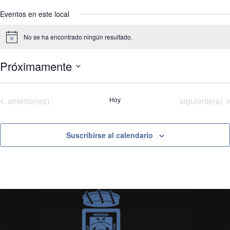
Eventos en este local
No se ha encontrado ningún resultado.
A
v
i
Próximamente
s
o
S
e
l
Eventos
Eventos
anterior(es)
Hoy
siguiente(s)
e
c
c
i
Suscribirse al calendario
o
n
a
r
f
e
c
h
a
.