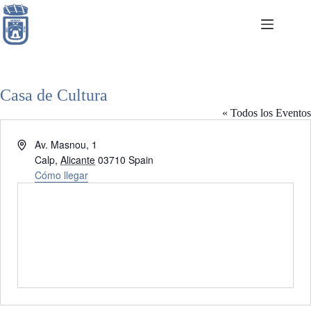
Saltar
al
contenido
Casa de Cultura
« Todos los Eventos
D
Av. Masnou, 1
i
Calp
,
Alicante
03710
Spain
r
Cómo llegar
e
c
c
i
ó
n