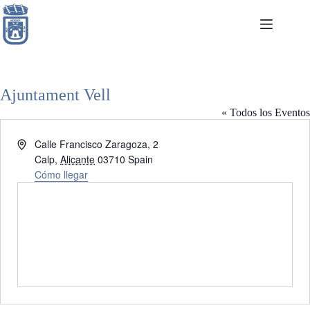
Saltar
al
contenido
Ajuntament Vell
« Todos los Eventos
D
Calle Francisco Zaragoza, 2
i
Calp
,
Alicante
03710
Spain
r
Cómo llegar
e
c
c
i
ó
n