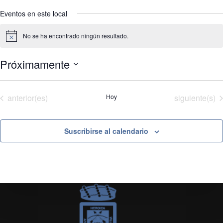
Eventos en este local
No se ha encontrado ningún resultado.
A
v
i
Próximamente
s
o
S
e
l
Eventos
Eventos
anterior(es)
Hoy
siguiente(s)
e
c
c
i
Suscribirse al calendario
o
n
a
r
f
e
c
h
a
.