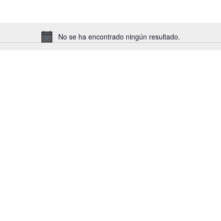
No se ha encontrado ningún resultado.
A
v
i
s
o