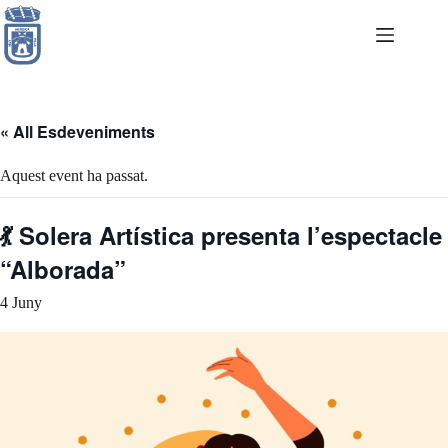
Skip
to
content
« All Esdeveniments
Aquest event ha passat.
💃 Solera Artística presenta l’espectacle
“Alborada”
4 Juny