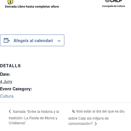
Afegeix al calendari
DETALLS
Date:
4 Juny
Event Category:
Cultura
🗞️ Vols estar al dia del que es diu
Xarrada “Entre la historia y la
tradición: La Fiesta de Moros y
sobre Calp als mitjans de
Cristianos”
comunicación?