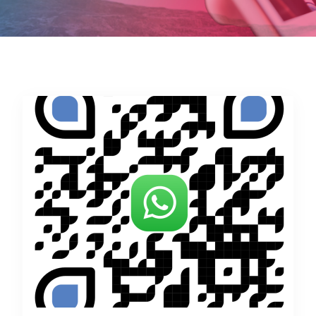
Podeu unir-vos als nostres canals de Whatsapp i Telegram
a través d’aquests enllaços.